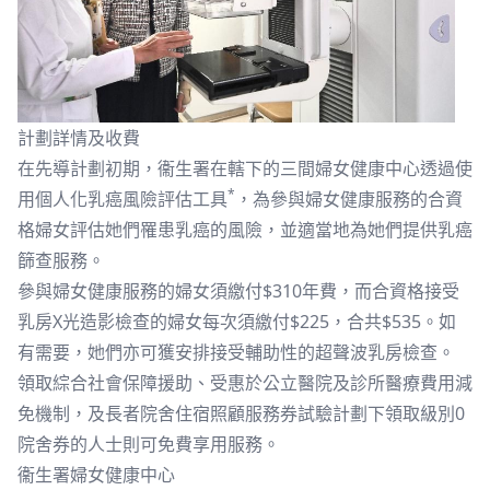
計劃詳情及收費
在先導計劃初期，衞生署在轄下的
三間婦女健康中心
透過使
*
用
個人化乳癌風險評估工具
，為參與婦女健康服務的合資
格婦女評估她們罹患乳癌的風險，並適當地為她們提供乳癌
篩查服務。
參與婦女健康服務的婦女須繳付$310年費，而合資格接受
乳房X光造影檢查的婦女每次須繳付$225，合共$535。如
有需要，她們亦可獲安排接受輔助性的超聲波乳房檢查。
領取綜合社會保障援助、受惠於公立醫院及診所醫療費用減
免機制，及長者院舍住宿照顧服務券試驗計劃下領取級別0
院舍券的人士則可免費享用服務。
衞生署婦女健康中心