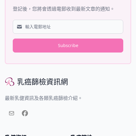
登記後，您將會透過電郵收到最新文章的通知。
Subscribe
乳癌篩檢資訊網
乳癌篩檢資訊網
最新乳健資訊及各類乳癌篩檢介紹。