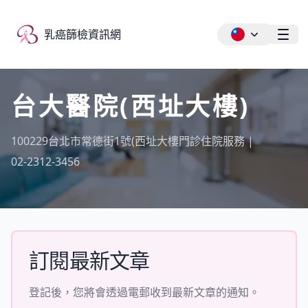
乳癌篩檢資訊網
乳癌篩檢資訊網
Ope
台大醫院(西址大樓)
100229台北市常德街1號(西址大樓門診住院服務 |
02-2312-3456
訂閱最新文章
登記後，您將會透過電郵收到最新文章的通知。