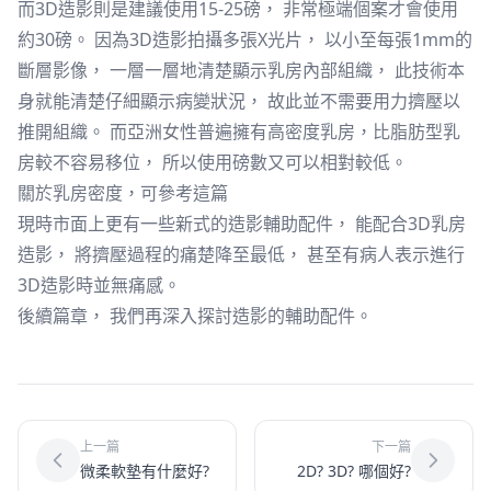
而3D造影則是建議使用15-25磅， 非常極端個案才會使用
約30磅。 因為3D造影拍攝多張X光片， 以小至每張1mm的
斷層影像， 一層一層地清楚顯示乳房內部組織， 此技術本
身就能清楚仔細顯示病變狀況， 故此並不需要用力擠壓以
推開組織。 而亞洲女性普遍擁有高密度乳房，比脂肪型乳
房較不容易移位， 所以使用磅數又可以相對較低。
關於乳房密度，可參考這篇
現時市面上更有一些新式的造影輔助配件， 能配合3D乳房
造影， 將擠壓過程的痛楚降至最低， 甚至有病人表示進行
3D造影時並無痛感。
後續篇章， 我們再深入探討造影的輔助配件。
上一篇
下一篇
微柔軟墊有什麼好?
2D? 3D? 哪個好?