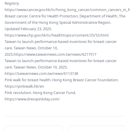
Registry.
https://www.cancer.gov.hk/tc/hong_kong_cancer/common_cancers_in_h
Breast cancer. Centre for Health Protection, Department of Health, The
Government of the Hong Kong Special Administrative Region.
Updated February 23, 2025.
https://www.chp.gov.hk/tc/healthtopics/content/25/53.html
Taiwan to launch performance-based incentives for breast cancer
care. Taiwan News. October 10,
2025.
https://www.taiwannews.com.tw/news/6217517
Taiwan to launch performance-based incentives for breast cancer
care. Taiwan News. October 10, 2025.
https://taiwannews.com.tw/news/6113138
Pink walk for breast health. Hong Kong Breast Cancer Foundation.
https://pinkwalk.hk/en
Pink revolution. Hong Kong Cancer Fund.
https://www.dresspinkday.com/