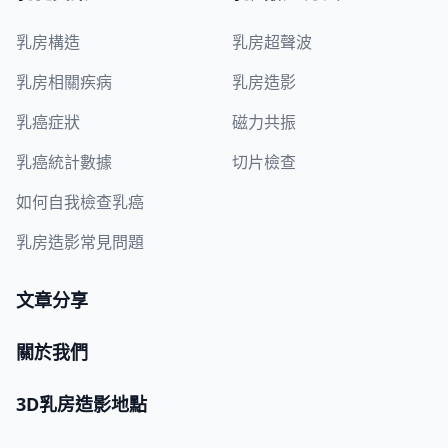
乳房構造
乳房超聲波
乳房相關疾病
乳房造影
乳癌症狀
磁力共振
乳癌統計數據
切片檢查
如何自我檢查乳癌
乳房造影常見問題
文章分享
關於我們
3D乳房造影地點