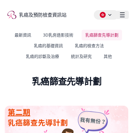
乳癌及預防檢查資訊站
乳癌及預防檢查資訊站
Ope
最新資訊
3D乳房造影技術
乳癌篩查先導計劃
乳癌的基礎資訊
乳癌的檢查方法
乳癌的診斷及治療
統計及研究
其他
乳癌篩查先導計劃